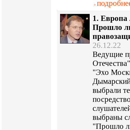
подробне
1. Европа 
Прошло л
правозащ
26.12.22
Ведущие п
Отечества"
"Эхо Моск
Дымарский
выбрали т
посредств
слушателей
выбраны с
"Прошло л