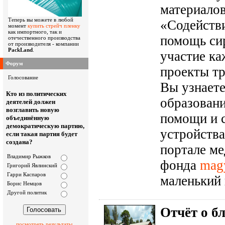
материалов
Теперь вы можете в любой
«Содействи
момент
купить стрейч пленку
как импортного, так и
помощь си
отечественного производства
от производителя - компании
PackLand
.
участие ка
Форум
проекты т
Голосование
Вы узнает
Кто из политических
образовани
деятелей должен
возглавить новую
помощи и 
объединённую
демократическую партию,
устройства
если такая партия будет
создана?
портале м
Владимир Рыжков
фонда
mag
Григорий Явлинский
Гарри Каспаров
маленький 
Борис Немцов
Другой политик
Отчёт о б
посмотреть результаты