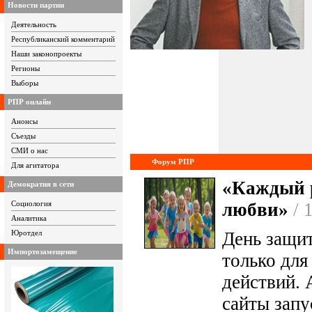
Новости партии
Деятельность
Республиканский комментарий
Наши законопроекты
Регионы
Выборы
РПР онлайн
Анонсы
Съезды
СМИ о нас
Форум РПР
Для агитатора
«Каждый 
Демократия в сети
Социология
любви»
/ 
Аналитика
Юротдел
День защи
Импортозамещение
только для
действий.
сайты зап