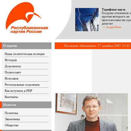
Тарифная пауза
Госдума отклонила з
против которого не
проголосовал ни од
депутат
подробнее
О партии
Последнее обновление: 27 декабря 2007 13:45
Наша политическая позиция
История
Документы
Политсовет
Исполком
Региональные отделения
Как вступить в РПР
Контакты
Новости
Политика
Экономика
Общество