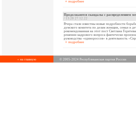
подробнее
Продолжаются скандалы с распределением ме
/ 13:28 27.12.22
Вчера стали известны новые подробности борьбы
думского комитета по делам женщин, семьи и де
рекомендованная на этот пост Светлана Горячева
решении кадрового вопроса фактически произо
руководства «единороссов» в деятельность «Спр
подробнее
« на главную
© 2005-2024 Республиканская партия России