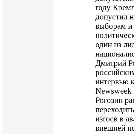
году Кремл
допустил н
выборам и
политичес
один из ли
национали
Дмитрий Ро
российски
интервью 
Newsweek 
Рогозин рас
переходить
изгоев в а
внешней п