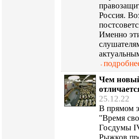
правозащит
Россия. В
постсоветс
Именно эт
слушателя
актуальны
подробне
Чем новы
отличаетс
25.12.22
В прямом 
"Время сво
Госдумы I
Рыжков пр