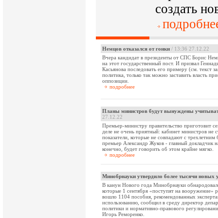
создать но
подробне
Немцов отказался от гонки
/ 13:36 27.12.22
Вчера кандидат в президенты от СПС Борис Нем
на этот государственный пост. И призвал Генна
Касьянова последовать его примеру (см. текст за
политика, только так можно заставить власть пр
оппозиции.
подробнее
Планы министров будут вынуждены учитыват
27.12.22
Премьер-министру правительство приготовит се
деле не очень приятный: кабинет министров не с
показатели, которые не совпадают с трехлетним
премьер Александр Жуков - главный докладчик на
конечно, будет говорить об этом крайне мягко.
подробнее
Минобрнауки утвердило более тысячи новых 
В канун Нового года Минобрнауки обнародовало
которые 1 сентября «поступят на вооружение» р
вошло 1104 пособия, рекомендованных эксперт
использованию, сообщил в среду директор депа
политики и нормативно-правового регулировани
Игорь Реморенко.