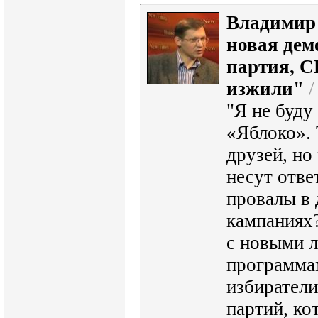
Владимир
новая дем
партия, С
изжили"
/
"Я не буду
«Яблоко». 
друзей, но
несут отве
провалы в
кампаниях
с новыми 
программа
избиратели
партий, ко