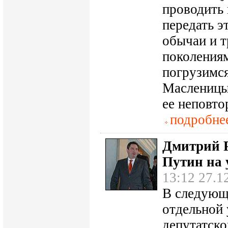
проводить 
передать э
обычаи и 
поколениям
погрузимс
Масленицы
ее неповто
подробне
Дмитрий Р
Путин на 
13:12 27.1
В следующ
отдельной 
депутатско