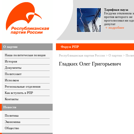
Тарифная пауза
Госдума отклонила з
против которого не
проголосовал ни од
депутат
подробнее
О партии
Форум РПР
Наша политическая позиция
Республиканская партия России > О партии > Поли
История
Гладких Олег Григорьевич
Документы
Политсовет
Исполком
Региональные отделения
Как вступить в РПР
Контакты
Новости
Политика
Экономика
Общество