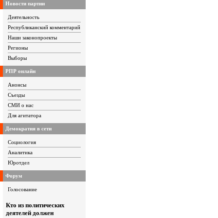
Новости партии
Деятельность
Республиканский комментарий
Наши законопроекты
Регионы
Выборы
РПР онлайн
Анонсы
Съезды
СМИ о нас
Для агитатора
Демократия в сети
Социология
Аналитика
Юротдел
Форум
Голосование
Кто из политических
деятелей должен