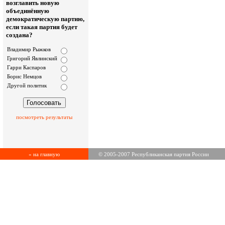
возглавить новую
объединённую
демократическую партию,
если такая партия будет
создана?
Владимир Рыжков
Григорий Явлинский
Гарри Каспаров
Борис Немцов
Другой политик
посмотреть результаты
« на главную
© 2005-2007 Республиканская партия России