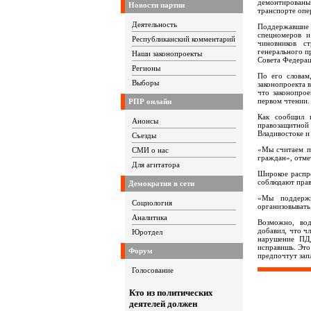
демонтирован
Новости партии
транспорте опе
Деятельность
Поддержавшие
спецномеров и
Республиканский комментарий
чиновников ст
генерального п
Наши законопроекты
Совета Федера
Регионы
По его словам
Выборы
законопроекта 
что законопрое
первом чтении.
РПР онлайн
Как сообщил в
Анонсы
правозащитной
Владивостоке и
Съезды
«Мы считаем пр
СМИ о нас
граждан», отм
Для агитатора
Широкое распро
соблюдают прав
Демократия в сети
«Мы поддержи
Социология
организовывать
Аналитика
Возможно, во
добавил, что ч
Юротдел
нарушение ПД
исправишь. Это
Форум
предпочтут зап
Голосование
Кто из политических
деятелей должен