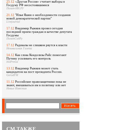
25.12
«Другая Россия» считает выборы в
Госдуму РФ несостоявшимися
Полит-НН.РУ
21.12
"Илья Яшин о необходимости создания
новой демократической партии"
Livejournal
17.12
Владимир Рыжков провел сегодня
последний прием граждан в качестве депутата
Госдумы
ПолитСибРу
17.12
Радикалы не слишком рвутся к власти
Независимая Газета
14.12
Как слова Кондолизы Райс помогают
Путину усиливать его контроль
InoPressa
13.12
Владимир Рыжков может стать
кандидатом на пост президента России.
GorodFM
11.12
Российские правозащитники пока не
знают, вмешиваться им в политику или нет
Новые Известия
СМ.ТАКЖЕ