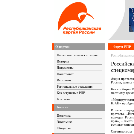
О партии
Форум РПР
Наша политическая позиция
Республиканска
История
Российск
Документы
спецноме
Политсовет
Акция протеста
Исполком
России, заявил
Региональные отделения
Как сообщает Р
Как вступить в РПР
местному време
Контакты
«Маршрут плани
КоАП» пройдет 
Новости
В свою очеред
протеста. «Нич
Политика
граждан Росси
прав», - заме
Экономика
ретивые чиновн
Общество
Организаторы 