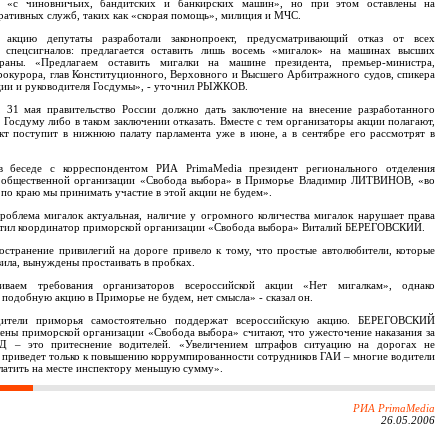
ы «с чиновничьих, бандитских и банкирских машин», но при этом оставлены на
ративных служб, таких как «скорая помощь», милиция и МЧС.
 акцию депутаты разработали законопроект, предусматривающий отказ от всех
 спецсигналов: предлагается оставить лишь восемь «мигалок» на машинах высших
раны. «Предлагаем оставить мигалки на машине президента, премьер-министра,
рокурора, глав Конституционного, Верховного и Высшего Арбитражного судов, спикера
ции и руководителя Госдумы», - уточнил РЫЖКОВ.
, 31 мая правительство России должно дать заключение на внесение разработанного
в Госдуму либо в таком заключении отказать. Вместе с тем организаторы акции полагают,
кт поступит в нижнюю палату парламента уже в июне, а в сентябре его рассмотрят в
 беседе с корреспондентом РИА PrimaMedia президент регионального отделения
 общественной организации «Свобода выбора» в Приморье Владимир ЛИТВИНОВ, «во
 по краю мы принимать участие в этой акции не будем».
облема мигалок актуальная, наличие у огромного количества мигалок нарушает права
етил координатор приморской организации «Свобода выбора» Виталий БЕРЕГОВСКИЙ.
странение привилегий на дороге привело к тому, что простые автолюбители, которые
ила, вынуждены простаивать в пробках.
ваем требования организаторов всероссийской акции «Нет мигалкам», однако
 подобную акцию в Приморье не будем, нет смысла» - сказал он.
дители приморья самостоятельно поддержат всероссийскую акцию. БЕРЕГОВСКИЙ
лены приморской организации «Свобода выбора» считают, что ужесточение наказания за
Д – это притеснение водителей. «Увеличением штрафов ситуацию на дорогах не
 приведет только к повышению коррумпированности сотрудников ГАИ – многие водители
латить на месте инспектору меньшую сумму».
РИА PrimaMedia
26.05.2006