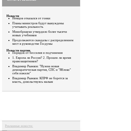
Новости
Немцов отказался от гонки
Планы министров будут вынуждены
учитывать реальность
Минобрнауки утвердило более тысячи
новых учебников
Продолжаются скандалы с распределением
мест в руководстве Госдумы
Новости партии
Порядок от бессилия и подчинения
1. Европа ли Россия? 2. Прошло ли время
правозащитников?
Владимир Рыжков: "Нужна новая
демократическая партия, СПС и "Яблоко"
себя изжили"
Владимир Рыжков: КПРФ не борется за
власть, довольствуясь малым
Рекламные новости: