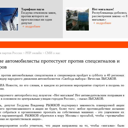
Тарифная пауза
Нет мигалкам!
Госдума отклонила закон,
Республиканцы добились
против которого не
рассмотрения закона «о 8
проголосовал ни один
мигалках»
депутат
подробнее
подробнее
я партия России > РПР онлайн > СМИ о нас
ие автомобилисты протестуют против спецсигналов и
ров
 против автомобильных спецсигналов и спецномеров пройдет в субботу в 40 регионах
 лидер народного движения автомобилистов «Свобода выбора» Вячеслав ЛЫСАКОВ.
ИА Новости, по его словам, в каждом из регионов мероприятие стартует в полдень по
ни.
руемого автопробега под лозунгом «Нет мигалкам! Нет антиводительским поправкам в
в основном по центральным улицам городов России», - сказал ЛЫСАКОВ.
ь, депутат Госдумы Владимир РЫЖКОВ подчеркнул законность планируемой акции
его противозаконного в акции не будет, более того: любое противодействие желанию
и собраться и организованно проехать на собственных машинах - это ущемление их
тил парламентарий. РЫЖКОВ обратился к мэру Москвы с просьбой, чтобы «чрезвычайно
ики не препятствовали акции».
мероприятия особо отметили, что акция направлена на то, чтобы «мигалки» были